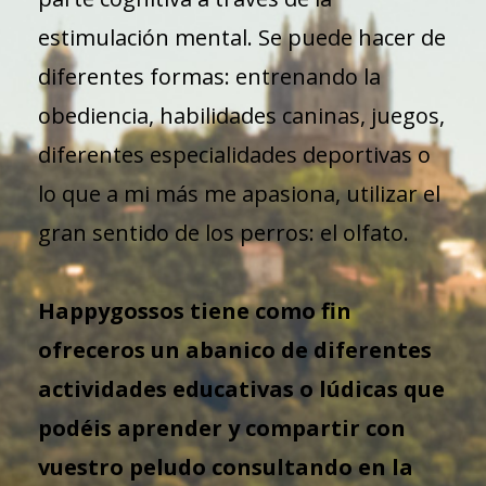
estimulación mental. Se puede hacer de
diferentes formas: entrenando la
obediencia, habilidades caninas, juegos,
diferentes especialidades deportivas o
lo que a mi más me apasiona, utilizar el
gran sentido de los perros: el olfato.
Happygossos tiene como fin
ofreceros un abanico de diferentes
actividades educativas o lúdicas que
podéis aprender y compartir con
vuestro peludo consultando en la