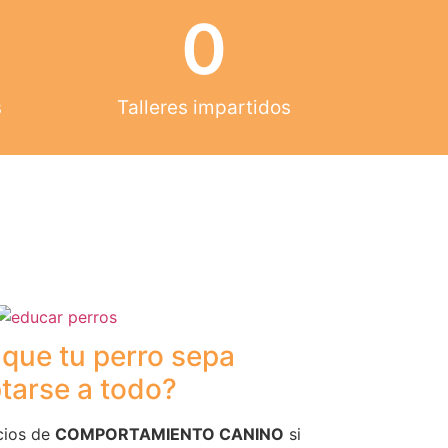
0
s
Talleres impartidos
 que tu perro sepa
tarse a todo?
cios de
COMPORTAMIENTO CANINO
si