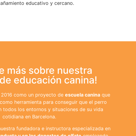
añamiento educativo y cercano.
e más sobre nuestra
 de educación canina!
 2016 como un proyecto de
escuela canina
que
 como herramienta para conseguir que el perro
 todos los entornos y situaciones de su vida
cotidiana en Barcelona.
uestra fundadora e instructora especializada en
nducta y en los deportes de olfato
empleando