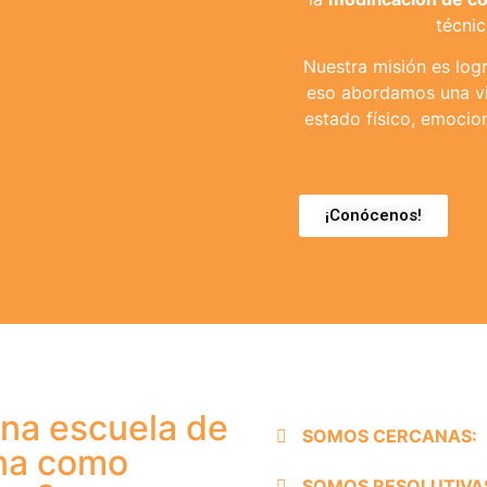
técnic
Nuestra misión es lo
eso abordamos una vi
estado físico, emocio
¡Conócenos!
una escuela de
SOMOS CERCANAS:
na como
SOMOS RESOLUTIVA