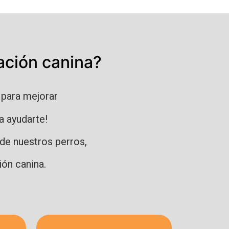
ación canina?
o
para mejorar
a ayudarte!
de nuestros perros,
ión canina.