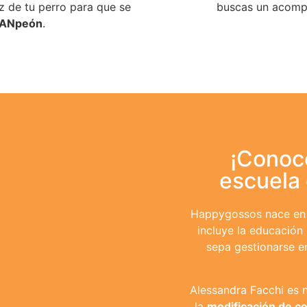
 de tu perro para que se
buscas un acomp
ANpeón
.
¡Conoc
escuela
Happygossos nace en
incluye la educación
sepa gestionarse en
Alessandra Facchi es n
la
modificación de co