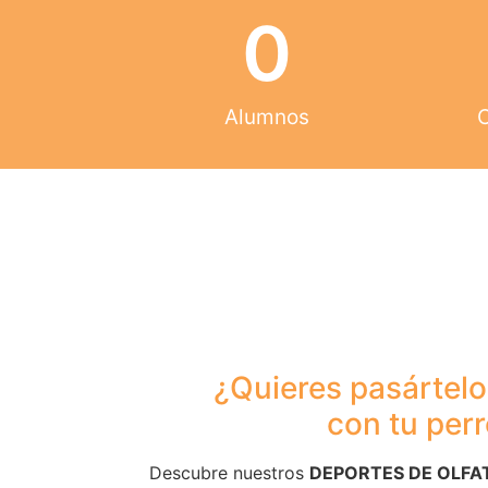
0
Alumnos
C
¿Quieres pasártel
con tu perr
Descubre nuestros
DEPORTES DE OLFA