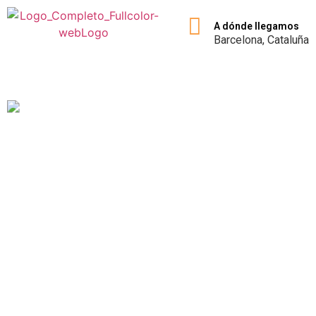
A dónde llegamos
Barcelona, Cataluña
E
s
c
u
e
l
a
d
e
e
d
u
c
a
c
i
ó
n
CANINA