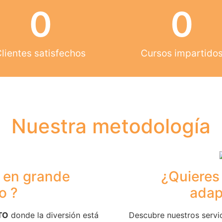
0
0
lientes satisfechos
Cursos impartido
Nuestra metodología
o en grande
¿Quieres
o ?
adap
TO
donde la diversión está
Descubre nuestros servi